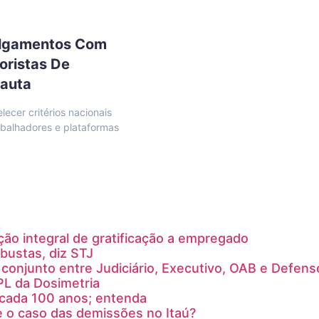
ulgamentos Com
oristas De
Pauta
ecer critérios nacionais
abalhadores e plataformas
ção integral de gratificação a empregado
bustas, diz STJ
conjunto entre Judiciário, Executivo, OAB e Defens
PL da Dosimetria
a cada 100 anos; entenda
e o caso das demissões no Itaú?