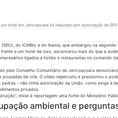
a um hotel em Jericoacoara foi realizada sem autorização da SPU
o (SPU), do ICMBio e do Ibama, que embargou na segunda-
 frente a um hotel de luxo, escancarou mais do que a ausê
 empresários ligados a hotéis e restaurantes no comando d
do pelo Conselho Comunitário de Jericoacoara denunciand
pousadas da orla. O vídeo repercutiu e pressionou o poder
edras – não tinha autorização da União, como exige a leg
ndimentos privados.
ruição”, disse à reportagem uma fonte do Ministério Públ
upação ambiental e pergunta