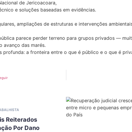
acional de Jericoacoara,
cnico e soluções baseadas em evidências.
gulares, ampliações de estruturas e intervenções ambienta
 pública parece perder terreno para grupos privados — mui
o avanço das marés.
rofunda: a fronteira entre o que é público e o que é pri
eguir
RABALHISTA
is Reiterados
ação Por Dano