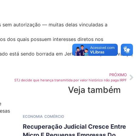
is sem autorização — muitas delas vinculadas a
tos dos quais possuem interesses diretos nos
vado está sendo borrada em Jericoacoara. E, esse avanço,
PRÓXIMO
STJ decide que herança transmitida por valor histórico não paga IRPF
Veja também
ECONOMIA
COMÉRCIO
Recuperação Judicial Cresce Entre
Micro E Pequenas Empresas Do