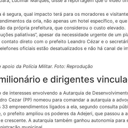
oara, Lucimar Marques, disse à reportagem que o vídeo tin
 é segura, qual impacto terá para os moradores e visitant
ndimentos da orla, não apenas um hotel específico, e que
o da própria prefeitura, que considerou o custo elevado.
uções paliativas”, apesar da necessidade urgente de um pl
z contato direto com o prefeito Leandro Cézar e o secretár
efones oficiais estão desatualizados e não há canal de i
poio da Polícia Militar. Foto: Reprodução
ilionário e dirigentes vincula
ito de interesses envolvendo a Autarquia de Desenvolvimen
eandro Cezar (PP) nomeou para comandar a autarquia a adv
 33 empreendimentos ligados a ela, segundo consulta públ
o prefeito ampliou os poderes da Adejeri, que passou a a
o e crescente. A autarquia também ganhou autonomia para 
nistração municipal.