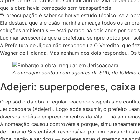
A presidente do Conselho Comunitário da Vila de Jericoac
que a obra havia começado sem transparência:
“A preocupação é saber se houve estudo técnico, se a obra
Ela destaca que a erosão marinha ameaça todos os empree
soluções ambientais — está parado há dois anos por decisã
Lucimar acrescenta que a prefeitura sempre optou por “sol
A Prefeitura de Jijoca não respondeu a O Veredito, que fe
Wagner de Holanda. Mas nenhum dos dois respondeu. Os tel
A operação contou com agentes da SPU, do ICMBio e a
Adejeri: superpoderes, caixa m
O episódio da obra irregular reacende suspeitas de confl
Jericoacoara (Adejeri). Logo após assumir, o prefeito L
diversos hotéis e empreendimentos da Vila — há ao menos
A nomeação causou controvérsia porque, simultaneamente, 
de Turismo Sustentável, responsável por um caixa robust
fiscalização e serviços — poderes antes dispersos na admi