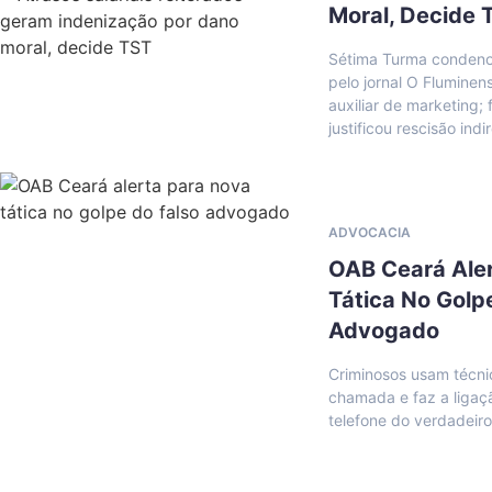
Moral, Decide 
Sétima Turma condeno
pelo jornal O Fluminen
auxiliar de marketing
justificou rescisão indi
ADVOCACIA
OAB Ceará Ale
Tática No Golp
Advogado
Criminosos usam técn
chamada e faz a ligaç
telefone do verdadeir