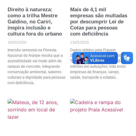
Direito à natureza:
Mais de 4,1 mil
como a trilha Mestre
empresas são multadas
Galdino, no Cariri,
por descumprir Lei de
inspira inclusão e
Cotas para pessoas
cultura fora do urbano
com deficiência
19/05/2026
13/05/2026
Imersão sensorial na Floresta
Dados obtidos pela Fiquem
Nacional do Araripe mostra que a
Sabendo junto ao Ministério do
acessibilidade vai muito além de
Trabalho apontam mais de R$ 117
rampas de concreto, integrando
milhões em autuações; lista inclui
conservação ambiental, saberes
empresas de finanças, varejo,
culturais e dignidade para pessoas
saúde, transporte e estatais
com deficiência