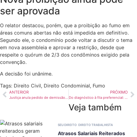
ser aprovada
O relator destacou, porém, que a proibição ao fumo em
áreas comuns abertas não está impedida em definitivo.
Segundo ele, o condomínio pode voltar a discutir o tema
em nova assembleia e aprovar a restrição, desde que
respeite o quórum de 2/3 dos condôminos exigido pela
convenção.
A decisão foi unânime.
Tags:
Direito Civil
,
Direito Condominial
,
Fumo
ANTERIOR
PRÓXIMO
Justiça anula pedido de demissão de doméstica gestante sem assistência sindical
Do diagnóstico à fila preferencial: o que a lei garante às pessoas autistas no Brasil
Veja também
SEU DIREITO
DIREITO TRABALHISTA
Atrasos Salariais Reiterados