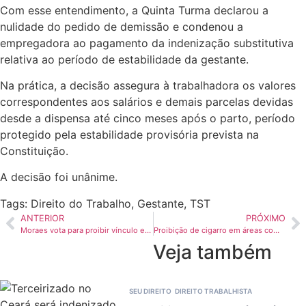
Com esse entendimento, a Quinta Turma declarou a
nulidade do pedido de demissão e condenou a
empregadora ao pagamento da indenização substitutiva
relativa ao período de estabilidade da gestante.
Na prática, a decisão assegura à trabalhadora os valores
correspondentes aos salários e demais parcelas devidas
desde a dispensa até cinco meses após o parto, período
protegido pela estabilidade provisória prevista na
Constituição.
A decisão foi unânime.
Tags:
Direito do Trabalho
,
Gestante
,
TST
ANTERIOR
PRÓXIMO
Moraes vota para proibir vínculo entre psicologia e religião; Fachin leva caso ao plenário físico
Proibição de cigarro em áreas comuns de condomínio só vale com regimento aprovado
Veja também
SEU DIREITO
DIREITO TRABALHISTA