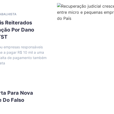
RABALHISTA
is Reiterados
ação Por Dano
TST
u empresas responsáveis
se a pagar R$ 10 mil a uma
; falta de pagamento também
reta
rta Para Nova
e Do Falso