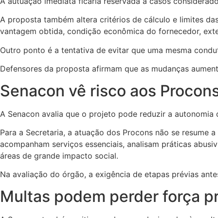
A autuação imediata ficaria reservada a casos considerado
A proposta também altera critérios de cálculo e limites da
vantagem obtida, condição econômica do fornecedor, exte
Outro ponto é a tentativa de evitar que uma mesma condut
Defensores da proposta afirmam que as mudanças aumentam
Senacon vê risco aos Procon
A Senacon avalia que o projeto pode reduzir a autonomia d
Para a Secretaria, a atuação dos Procons não se resume a
acompanham serviços essenciais, analisam práticas abusiva
áreas de grande impacto social.
Na avaliação do órgão, a exigência de etapas prévias ante
Multas podem perder força p