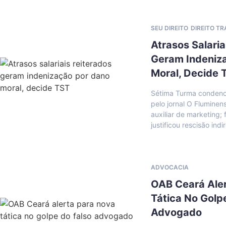
SEU DIREITO
DIREITO T
Atrasos Salaria
Geram Indeniz
Moral, Decide 
Sétima Turma condeno
pelo jornal O Fluminen
auxiliar de marketing
justificou rescisão indi
ADVOCACIA
OAB Ceará Ale
Tática No Golp
Advogado