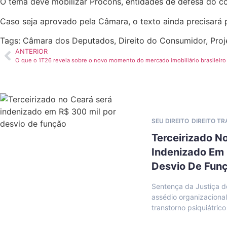
O tema deve mobilizar Procons, entidades de defesa do con
Caso seja aprovado pela Câmara, o texto ainda precisará 
Tags:
Câmara dos Deputados
,
Direito do Consumidor
,
Proj
ANTERIOR
O que o 1T26 revela sobre o novo momento do mercado imobiliário brasileiro
SEU DIREITO
DIREITO T
Terceirizado N
Indenizado Em 
Desvio De Fun
Sentença da Justiça d
assédio organizaciona
transtorno psiquiátrico