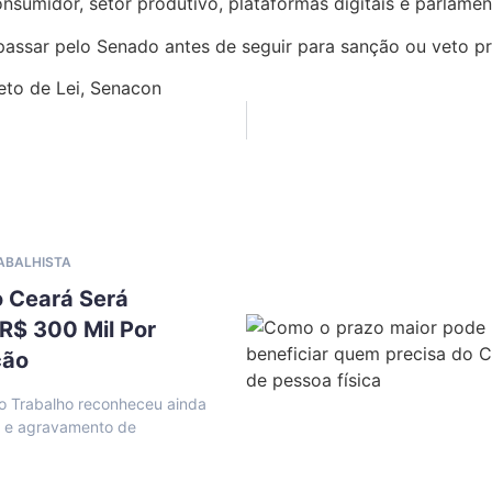
sumidor, setor produtivo, plataformas digitais e parlamen
passar pelo Senado antes de seguir para sanção ou veto pr
eto de Lei
,
Senacon
RABALHISTA
o Ceará Será
R$ 300 Mil Por
ção
o Trabalho reconheceu ainda
l e agravamento de