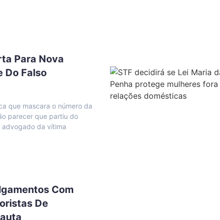
rta Para Nova
e Do Falso
ica que mascara o número da
ão parecer que partiu do
o advogado da vítima
ulgamentos Com
oristas De
Pauta