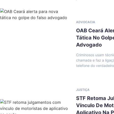
ADVOCACIA
OAB Ceará Ale
Tática No Golp
Advogado
Criminosos usam técn
chamada e faz a ligaç
telefone do verdadeir
JUSTIÇA
STF Retoma J
Vínculo De Mot
Aplicativo Na 