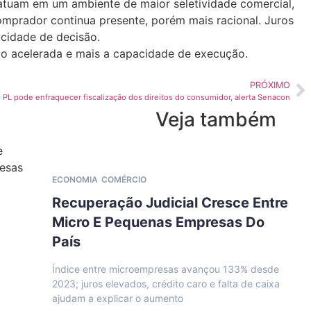
atuam em um ambiente de maior seletividade comercial,
omprador continua presente, porém mais racional. Juros
ocidade de decisão.
ão acelerada e mais a capacidade de execução.
PRÓXIMO
PL pode enfraquecer fiscalização dos direitos do consumidor, alerta Senacon
Veja também
ECONOMIA
COMÉRCIO
Recuperação Judicial Cresce Entre
Micro E Pequenas Empresas Do
País
Índice entre microempresas avançou 133% desde
2023; juros elevados, crédito caro e falta de caixa
ajudam a explicar o aumento