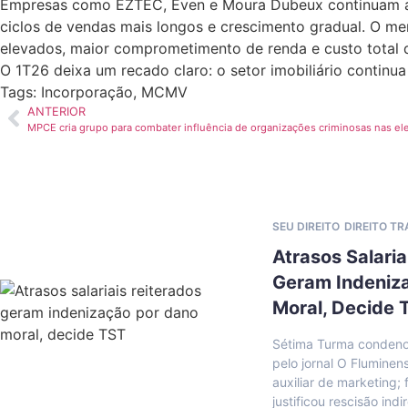
Empresas como EZTEC, Even e Moura Dubeux continuam apr
ciclos de vendas mais longos e crescimento gradual. O me
elevados, maior comprometimento de renda e custo total d
O 1T26 deixa um recado claro: o setor imobiliário contin
Tags:
Incorporação
,
MCMV
ANTERIOR
MPCE cria grupo para combater influência de organizações criminosas nas el
SEU DIREITO
DIREITO T
Atrasos Salaria
Geram Indeniz
Moral, Decide 
Sétima Turma condeno
pelo jornal O Fluminen
auxiliar de marketing
justificou rescisão indi