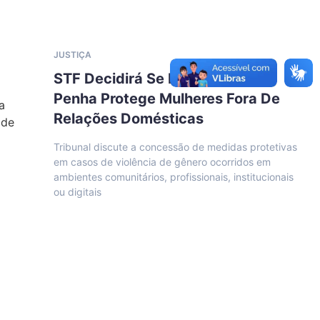
JUSTIÇA
STF Decidirá Se Lei Maria Da
Penha Protege Mulheres Fora De
Relações Domésticas
Tribunal discute a concessão de medidas protetivas
em casos de violência de gênero ocorridos em
ambientes comunitários, profissionais, institucionais
ou digitais