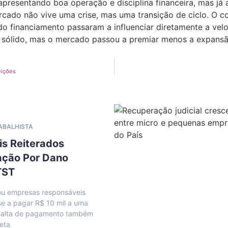
esentando boa operação e disciplina financeira, mas já 
rcado não vive uma crise, mas uma transição de ciclo. O c
o financiamento passaram a influenciar diretamente a vel
ua sólido, mas o mercado passou a premiar menos a expans
eições
RABALHISTA
is Reiterados
ação Por Dano
TST
u empresas responsáveis
se a pagar R$ 10 mil a uma
; falta de pagamento também
reta