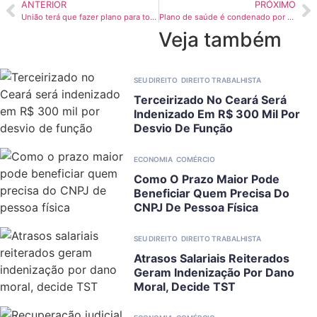
ANTERIOR
PRÓXIMO
União terá que fazer plano para tornar acessíveis todos os sites federais
Plano de saúde é condenado por negar cirurgia de urgência a paciente no Ceará
Veja também
SEU DIREITO
DIREITO TRABALHISTA
Terceirizado No Ceará Será
Indenizado Em R$ 300 Mil Por
Desvio De Função
ECONOMIA
COMÉRCIO
Como O Prazo Maior Pode
Beneficiar Quem Precisa Do
CNPJ De Pessoa Física
SEU DIREITO
DIREITO TRABALHISTA
Atrasos Salariais Reiterados
Geram Indenização Por Dano
Moral, Decide TST