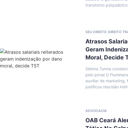
transtorno psiquiátrico
SEU DIREITO
DIREITO T
Atrasos Salaria
Geram Indeniz
Moral, Decide 
Sétima Turma condeno
pelo jornal O Fluminen
auxiliar de marketing
justificou rescisão indi
ADVOCACIA
OAB Ceará Ale