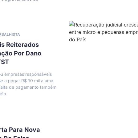
RABALHISTA
is Reiterados
ação Por Dano
TST
u empresas responsáveis
se a pagar R$ 10 mil a uma
; falta de pagamento também
reta
rta Para Nova