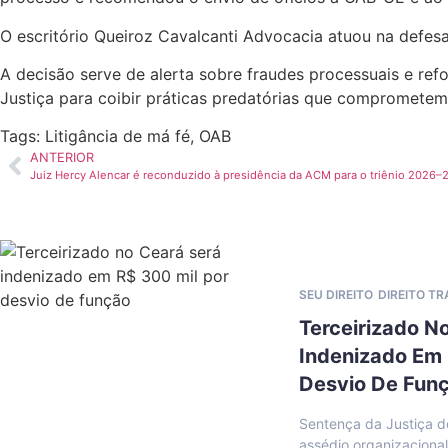
O escritório Queiroz Cavalcanti Advocacia atuou na defes
A decisão serve de alerta sobre fraudes processuais e ref
Justiça para coibir práticas predatórias que comprometem 
Tags:
Litigância de má fé
,
OAB
ANTERIOR
Juiz Hercy Alencar é reconduzido à presidência da ACM para o triênio 2026–
SEU DIREITO
DIREITO T
Terceirizado N
Indenizado Em 
Desvio De Fun
Sentença da Justiça d
assédio organizaciona