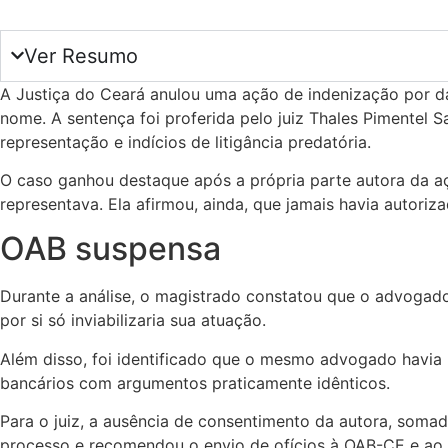
Ver Resumo
A Justiça do Ceará anulou uma ação de indenização por d
nome. A sentença foi proferida pelo juiz Thales Pimentel 
representação e indícios de litigância predatória.
O caso ganhou destaque após a própria parte autora da aç
representava. Ela afirmou, ainda, que jamais havia autoriz
OAB suspensa
Durante a análise, o magistrado constatou que o advogad
por si só inviabilizaria sua atuação.
Além disso, foi identificado que o mesmo advogado havia
bancários com argumentos praticamente idênticos.
Para o juiz, a ausência de consentimento da autora, somad
processo e recomendou o envio de ofícios à OAB-CE e ao Mi