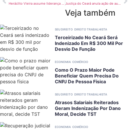
Heráclito Vieira assume liderança nacional dos Tribunais de Justiça em 2026
Justiça do Ceará anula ação de autor que desconhecia processo e advogado com OAB suspensa
Veja também
SEU DIREITO
DIREITO TRABALHISTA
Terceirizado No Ceará Será
Indenizado Em R$ 300 Mil Por
Desvio De Função
ECONOMIA
COMÉRCIO
Como O Prazo Maior Pode
Beneficiar Quem Precisa Do
CNPJ De Pessoa Física
SEU DIREITO
DIREITO TRABALHISTA
Atrasos Salariais Reiterados
Geram Indenização Por Dano
Moral, Decide TST
ECONOMIA
COMÉRCIO