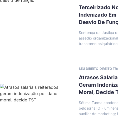
Terceirizado N
Indenizado Em 
Desvio De Fun
Sentença da Justiça d
assédio organizaciona
transtorno psiquiátrico
SEU DIREITO
DIREITO T
Atrasos Salaria
Geram Indeniz
Moral, Decide 
Sétima Turma condeno
pelo jornal O Fluminen
auxiliar de marketing