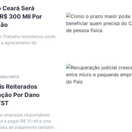
o Ceará Será
R$ 300 Mil Por
ção
o Trabalho reconheceu ainda
l e agravamento de
RABALHISTA
is Reiterados
ação Por Dano
TST
u empresas responsáveis
se a pagar R$ 10 mil a uma
; falta de pagamento também