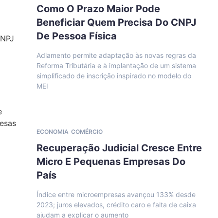
Como O Prazo Maior Pode
Beneficiar Quem Precisa Do CNPJ
De Pessoa Física
Adiamento permite adaptação às novas regras da
Reforma Tributária e à implantação de um sistema
simplificado de inscrição inspirado no modelo do
MEI
ECONOMIA
COMÉRCIO
Recuperação Judicial Cresce Entre
Micro E Pequenas Empresas Do
País
Índice entre microempresas avançou 133% desde
2023; juros elevados, crédito caro e falta de caixa
ajudam a explicar o aumento