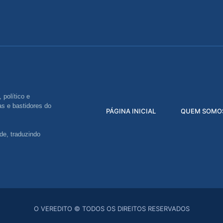
 político e
s e bastidores do
PÁGINA INICIAL
QUEM SOMO
de, traduzindo
O VEREDITO © TODOS OS DIREITOS RESERVADOS