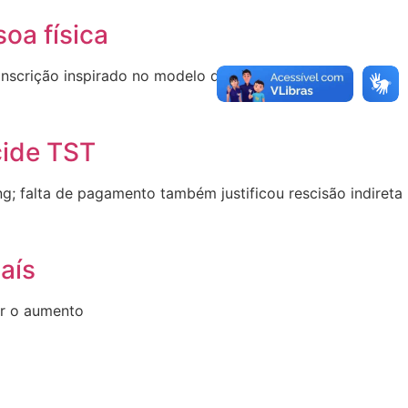
oa física
inscrição inspirado no modelo do MEI
cide TST
g; falta de pagamento também justificou rescisão indireta
aís
ar o aumento