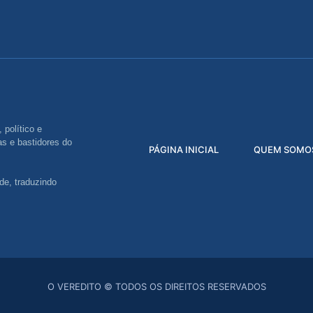
 político e
s e bastidores do
PÁGINA INICIAL
QUEM SOMO
de, traduzindo
O VEREDITO © TODOS OS DIREITOS RESERVADOS