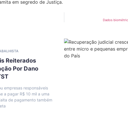
amita em segredo de Justiça.
Dados biométric
RABALHISTA
is Reiterados
ação Por Dano
TST
u empresas responsáveis
se a pagar R$ 10 mil a uma
; falta de pagamento também
reta