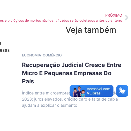
PRÓXIMO
os e biológicos de mortos não identificados serão coletados antes do enterro
Veja também
ECONOMIA
COMÉRCIO
Recuperação Judicial Cresce Entre
Micro E Pequenas Empresas Do
País
Índice entre microempresas avançou 133% desde
2023; juros elevados, crédito caro e falta de caixa
ajudam a explicar o aumento