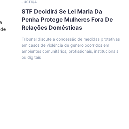
JUSTIÇA
STF Decidirá Se Lei Maria Da
Penha Protege Mulheres Fora De
Relações Domésticas
Tribunal discute a concessão de medidas protetivas
em casos de violência de gênero ocorridos em
ambientes comunitários, profissionais, institucionais
ou digitais