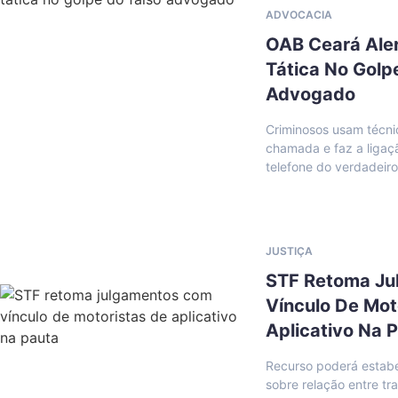
ADVOCACIA
OAB Ceará Ale
Tática No Golp
Advogado
Criminosos usam técn
chamada e faz a ligaç
telefone do verdadeir
JUSTIÇA
STF Retoma J
Vínculo De Mot
Aplicativo Na 
Recurso poderá estabel
sobre relação entre tr