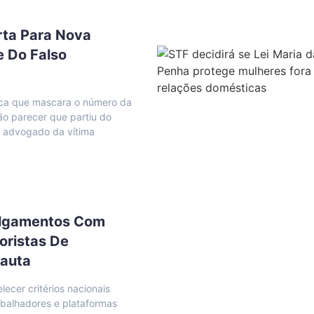
rta Para Nova
e Do Falso
ica que mascara o número da
ão parecer que partiu do
o advogado da vítima
ulgamentos Com
oristas De
Pauta
ecer critérios nacionais
abalhadores e plataformas