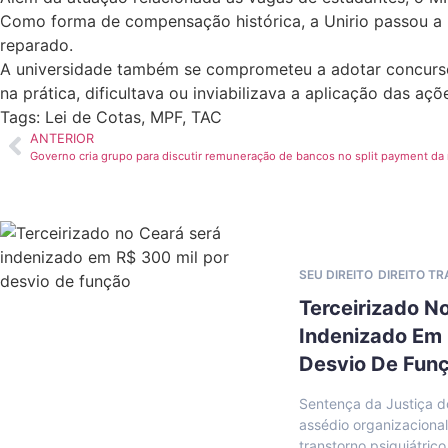
Como forma de compensação histórica, a Unirio passou a 
reparado.
A universidade também se comprometeu a adotar concursos 
na prática, dificultava ou inviabilizava a aplicação das açõ
Tags:
Lei de Cotas
,
MPF
,
TAC
ANTERIOR
Governo cria grupo para discutir remuneração de bancos no split payment da r
SEU DIREITO
DIREITO T
Terceirizado N
Indenizado Em 
Desvio De Fun
Sentença da Justiça d
assédio organizaciona
transtorno psiquiátrico