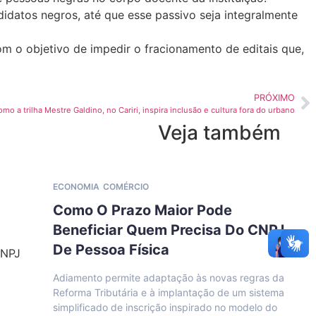
datos negros, até que esse passivo seja integralmente
m o objetivo de impedir o fracionamento de editais que,
PRÓXIMO
omo a trilha Mestre Galdino, no Cariri, inspira inclusão e cultura fora do urbano
Veja também
ECONOMIA
COMÉRCIO
Como O Prazo Maior Pode
Beneficiar Quem Precisa Do CNPJ
De Pessoa Física
Adiamento permite adaptação às novas regras da
Reforma Tributária e à implantação de um sistema
simplificado de inscrição inspirado no modelo do