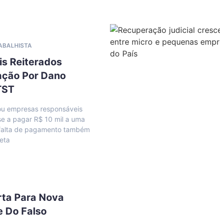
RABALHISTA
is Reiterados
ação Por Dano
TST
u empresas responsáveis
se a pagar R$ 10 mil a uma
; falta de pagamento também
reta
rta Para Nova
e Do Falso