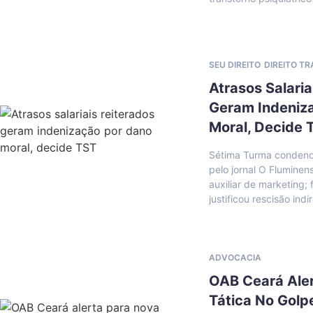
SEU DIREITO
DIREITO T
Atrasos Salaria
Geram Indeniz
Moral, Decide 
Sétima Turma condeno
pelo jornal O Fluminen
auxiliar de marketing
justificou rescisão indi
ADVOCACIA
OAB Ceará Ale
Tática No Golp