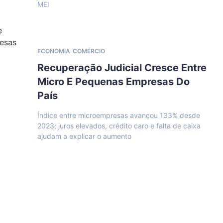
MEI
ECONOMIA
COMÉRCIO
Recuperação Judicial Cresce Entre
Micro E Pequenas Empresas Do
País
Índice entre microempresas avançou 133% desde
2023; juros elevados, crédito caro e falta de caixa
ajudam a explicar o aumento