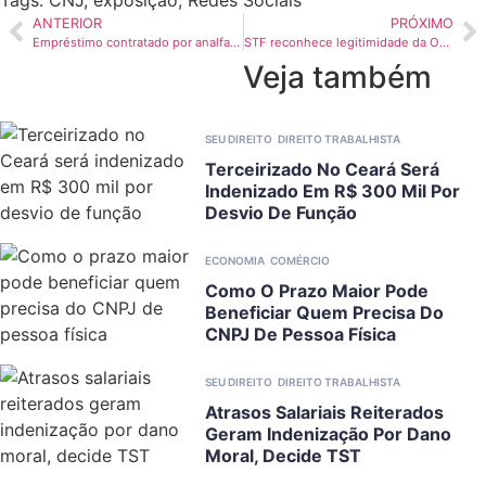
ANTERIOR
PRÓXIMO
Empréstimo contratado por analfabeto em caixa eletrônico é nulo, decide STJ
STF reconhece legitimidade da OAB Ceará para questionar leis municipais no TJCE
Veja também
SEU DIREITO
DIREITO TRABALHISTA
Terceirizado No Ceará Será
Indenizado Em R$ 300 Mil Por
Desvio De Função
ECONOMIA
COMÉRCIO
Como O Prazo Maior Pode
Beneficiar Quem Precisa Do
CNPJ De Pessoa Física
SEU DIREITO
DIREITO TRABALHISTA
Atrasos Salariais Reiterados
Geram Indenização Por Dano
Moral, Decide TST