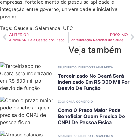
empresas, fortalecimento da pesquisa aplicada e
integração entre governo, universidade e iniciativa
privada.
Tags:
Caucaia
,
Salamanca
,
UFC
ANTERIOR
PRÓXIMO
A Nova NR-1 e a Gestão dos Riscos Psicossociais – Desafios, responsabilidades e oportunidades para as empresas
Confederação Nacional de Saúde aciona STF contra multas por riscos psicossociais no trabalho na NR-1
Veja também
SEU DIREITO
DIREITO TRABALHISTA
Terceirizado No Ceará Será
Indenizado Em R$ 300 Mil Por
Desvio De Função
ECONOMIA
COMÉRCIO
Como O Prazo Maior Pode
Beneficiar Quem Precisa Do
CNPJ De Pessoa Física
SEU DIREITO
DIREITO TRABALHISTA