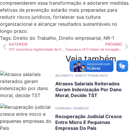
compreenderem essa transformação e adotarem medidas
efetivas de prevenção estarão mais preparadas para
reduzir riscos jurídicos, fortalecer sua cultura
organizacional e alcançar resultados sustentáveis no
longo prazo.
Tags:
Direito do Trabalho
,
Direito empresarial
,
NR-1
ANTERIOR
PRÓXIMO
STF reconhece legitimidade da OAB Ceará para questionar leis municipais no TJCE
Caucaia e UFC tratam de inovação, tecnolocia e direito digital com Salamanca
Veja também
SEU DIREITO
DIREITO TRABALHISTA
Atrasos Salariais Reiterados
Geram Indenização Por Dano
Moral, Decide TST
ECONOMIA
COMÉRCIO
Recuperação Judicial Cresce
Entre Micro E Pequenas
Empresas Do País