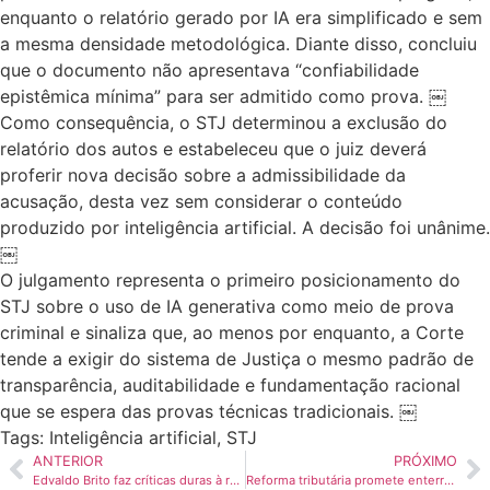
enquanto o relatório gerado por IA era simplificado e sem
a mesma densidade metodológica. Diante disso, concluiu
que o documento não apresentava “confiabilidade
epistêmica mínima” para ser admitido como prova. ￼
Como consequência, o STJ determinou a exclusão do
relatório dos autos e estabeleceu que o juiz deverá
proferir nova decisão sobre a admissibilidade da
acusação, desta vez sem considerar o conteúdo
produzido por inteligência artificial. A decisão foi unânime.
￼
O julgamento representa o primeiro posicionamento do
STJ sobre o uso de IA generativa como meio de prova
criminal e sinaliza que, ao menos por enquanto, a Corte
tende a exigir do sistema de Justiça o mesmo padrão de
transparência, auditabilidade e fundamentação racional
que se espera das provas técnicas tradicionais. ￼
Tags:
Inteligência artificial
,
STJ
ANTERIOR
PRÓXIMO
Edvaldo Brito faz críticas duras à reforma tributária e aponta ‘confusão conceitual’ na CBS e no IBS
Reforma tributária promete enterrar guerra fiscal, mas disputa entre estados deve continuar