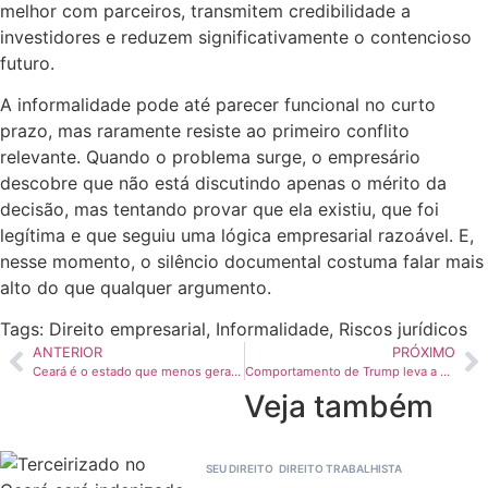
melhor com parceiros, transmitem credibilidade a
investidores e reduzem significativamente o contencioso
futuro.
A informalidade pode até parecer funcional no curto
prazo, mas raramente resiste ao primeiro conflito
relevante. Quando o problema surge, o empresário
descobre que não está discutindo apenas o mérito da
decisão, mas tentando provar que ela existiu, que foi
legítima e que seguiu uma lógica empresarial razoável. E,
nesse momento, o silêncio documental costuma falar mais
alto do que qualquer argumento.
Tags:
Direito empresarial
,
Informalidade
,
Riscos jurídicos
ANTERIOR
PRÓXIMO
Ceará é o estado que menos gera receita para companhias de telefonia móvel na média por usuário
Comportamento de Trump leva a debate constitucional sobre aplicação da 25ª Emenda no EUA
Veja também
SEU DIREITO
DIREITO TRABALHISTA