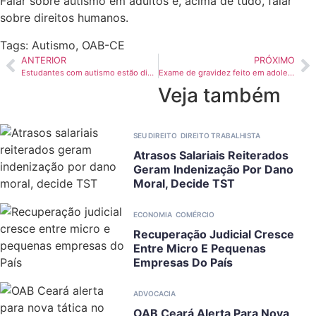
Falar sobre autismo em adultos é, acima de tudo, falar
sobre direitos humanos.
Tags:
Autismo
,
OAB-CE
ANTERIOR
PRÓXIMO
Estudantes com autismo estão dispensados do uniforme na rede municipal de Juazeiro do Norte
Exame de gravidez feito em adolescente sem responsável não gera dano moral
Veja também
SEU DIREITO
DIREITO TRABALHISTA
Atrasos Salariais Reiterados
Geram Indenização Por Dano
Moral, Decide TST
ECONOMIA
COMÉRCIO
Recuperação Judicial Cresce
Entre Micro E Pequenas
Empresas Do País
ADVOCACIA
OAB Ceará Alerta Para Nova