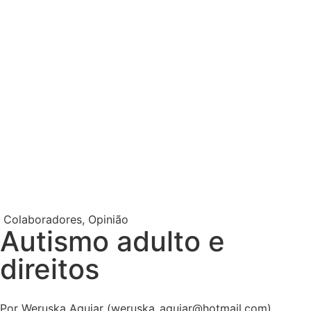
Colaboradores
,
Opinião
Autismo adulto e
direitos
Por Weruska Aguiar (weruska_aguiar@hotmail.com)