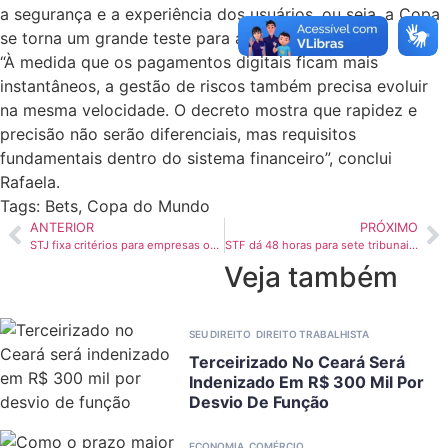
a segurança e a experiência dos usuários, ou seja, a Copa
se torna um grande teste para as instituições.
“À medida que os pagamentos digitais ficam mais
instantâneos, a gestão de riscos também precisa evoluir
na mesma velocidade. O decreto mostra que rapidez e
precisão não serão diferenciais, mas requisitos
fundamentais dentro do sistema financeiro”, conclui
Rafaela.
Tags:
Bets
,
Copa do Mundo
ANTERIOR
PRÓXIMO
STJ fixa critérios para empresas obterem justiça gratuita
STF dá 48 horas para sete tribunais explicarem pagamentos acima do teto
Veja também
SEU DIREITO
DIREITO TRABALHISTA
Terceirizado No Ceará Será
Indenizado Em R$ 300 Mil Por
Desvio De Função
ECONOMIA
COMÉRCIO