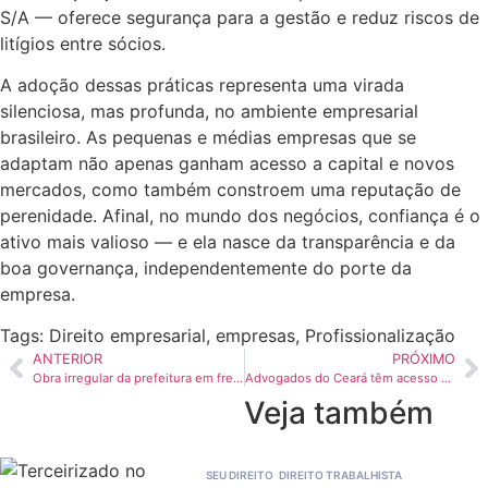
S/A — oferece segurança para a gestão e reduz riscos de
litígios entre sócios.
A adoção dessas práticas representa uma virada
silenciosa, mas profunda, no ambiente empresarial
brasileiro. As pequenas e médias empresas que se
adaptam não apenas ganham acesso a capital e novos
mercados, como também constroem uma reputação de
perenidade. Afinal, no mundo dos negócios, confiança é o
ativo mais valioso — e ela nasce da transparência e da
boa governança, independentemente do porte da
empresa.
Tags:
Direito empresarial
,
empresas
,
Profissionalização
ANTERIOR
PRÓXIMO
Obra irregular da prefeitura em frente a hotel de luxo em Jericoacoara é embargada
Advogados do Ceará têm acesso a linha de crédito exclusiva; veja como conseguir
Veja também
SEU DIREITO
DIREITO TRABALHISTA