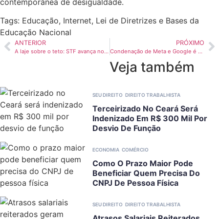
contemporânea de desigualdade.
Tags:
Educação
,
Internet
,
Lei de Diretrizes e Bases da
Educação Nacional
ANTERIOR
PRÓXIMO
A laje sobre o teto: STF avança no controle dos penduricalhos, mas mantém privilégio
Condenação de Meta e Google é marco histórico na responsabilização das big techs
Veja também
SEU DIREITO
DIREITO TRABALHISTA
Terceirizado No Ceará Será
Indenizado Em R$ 300 Mil Por
Desvio De Função
ECONOMIA
COMÉRCIO
Como O Prazo Maior Pode
Beneficiar Quem Precisa Do
CNPJ De Pessoa Física
SEU DIREITO
DIREITO TRABALHISTA
Atrasos Salariais Reiterados